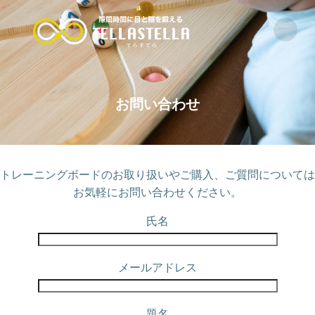
コ
ン
テ
ン
ツ
へ
お問い合わせ
ス
キ
ッ
プ
トレーニングボードのお取り扱いやご購入、ご質問については
お気軽にお問い合わせください。
氏名
メールアドレス
題名