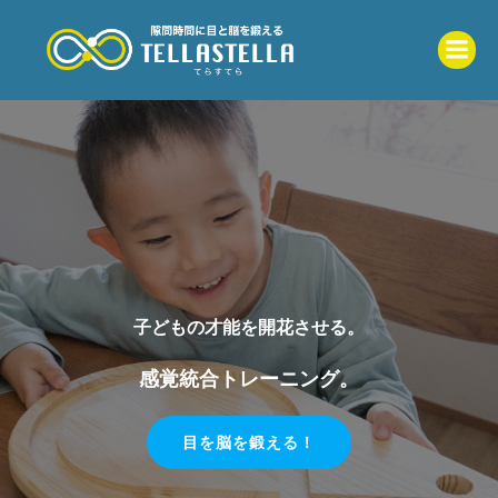
コ
ン
テ
ン
ツ
へ
ス
キ
ッ
プ
子どもの才能を開花させる。
感覚統合トレーニング。
目を脳を鍛える！